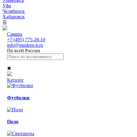
Ульяновск
Уфа
Челябинск
Хабаровск
☰
Самара
+7 (495) 775-28-10
info@modern-it.ru
По всей России
✖
Каталог
Футболки
Поло