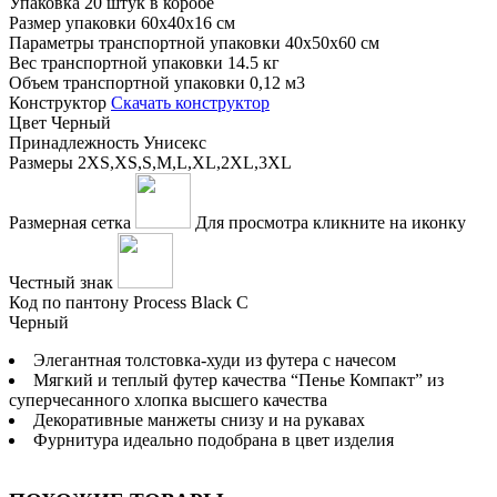
Упаковка
20 штук в коробе
Размер упаковки
60х40х16 см
Параметры транспортной упаковки
40x50x60 см
Вес транспортной упаковки
14.5 кг
Объем транспортной упаковки
0,12 м3
Конструктор
Скачать конструктор
Цвет
Черный
Принадлежность
Унисекс
Размеры
2XS,XS,S,M,L,XL,2XL,3XL
Размерная сетка
Для просмотра кликните на иконку
Честный знак
Код по пантону
Process Black C
Черный
Элегантная толстовка-худи из футера с начесом
Мягкий и теплый футер качества “Пенье Компакт” из
суперчесанного хлопка высшего качества
Декоративные манжеты снизу и на рукавах
Фурнитура идеально подобрана в цвет изделия