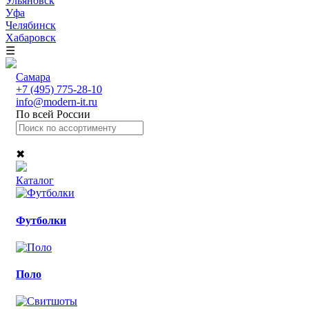
Ульяновск
Уфа
Челябинск
Хабаровск
☰
Самара
+7 (495) 775-28-10
info@modern-it.ru
По всей России
✖
Каталог
Футболки
Поло