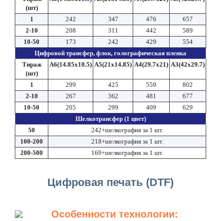
(шт)
1
242
347
476
657
2-10
208
311
442
589
10-50
173
242
429
554
Цифровой трансфер, флок, голографическая пленка
Тираж
A6(14.85x10.5)
A5(21x14.85)
A4(29.7x21)
A3(42x29.7)
(шт)
1
299
425
559
802
2-10
267
362
481
677
10-50
205
299
409
629
Шелкотрансфер (1 цвет)
50
242+шелкография за 1 шт.
100-200
218+шелкография за 1 шт.
200-500
169+шелкография за 1 шт.
Цифровая печать (DTF)
Особенности технологии: