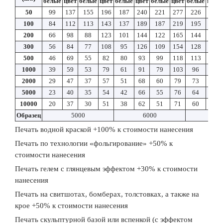
белые
цвет
белые
цвет
белые
цвет
белые
цвет
белые
цвет
50
99
137
155
196
187
240
221
277
226
294
100
84
112
113
143
137
189
187
219
195
228
200
66
98
88
123
101
144
122
165
144
180
300
56
84
77
108
95
126
109
154
128
170
500
46
69
55
82
80
93
99
118
113
127
1000
39
59
53
79
61
91
79
103
96
116
2000
29
47
37
57
51
68
60
79
73
89
5000
23
40
35
54
42
66
55
76
64
88
10000
20
37
30
51
38
62
51
71
60
82
Образец
5000
6000
70
Печать водной краской +100% к стоимости нанесения
Печать по технологии «фольгирование» +50% к
стоимости нанесения
Печать гелем с глянцевым эффектом +30% к стоимости
нанесения
Печать на свитшотах, бомберах, толстовках, а также на
крое +50% к стоимости нанесения
Печать скульптурной базой или вспенкой (с эффектом