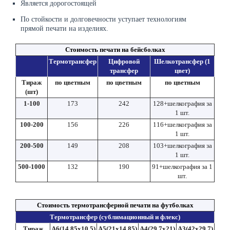
Является дорогостоящей
По стойкости и долговечности уступает технологиям
прямой печати на изделиях.
Стоимость печати на бейсболках
Термотрансфер
Цифровой
Шелкотрансфер (1
трансфер
цвет)
Тираж
по цветным
по цветным
по цветным
(шт)
1-100
173
242
128+шелкография за
1 шт.
100-200
156
226
116+шелкография за
1 шт.
200-500
149
208
103+шелкография за
1 шт.
500-1000
132
190
91+шелкография за 1
шт.
Стоимость термотрансферной печати на футболках
Термотрансфер (сублимационный и флекс)
Тираж
A6(14.85x10.5)
A5(21x14.85)
A4(29.7x21)
A3(42x29.7)