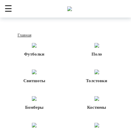
☰
Главная
Футболки
Поло
Свитшоты
Толстовки
Бомберы
Костюмы