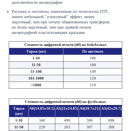
долговечности шелкографии
Рисунки и логотипы, нанесенные по технологии DTF,
имеют небольшой "пленочный" эффект, менее
ощутимый, чем при печати обыкновенных трансферов,
но более ощутимый, чем при прямой печати
шелкографией пластизолевыми красками
Стоимость цифровой печати (dtf) на бейсболках
Тираж (шт)
По цветным
1-10
186
11-50
168
51-100
149
101-1000
129
>1000
119
Стоимость цифровой печати (dtf) на футболках
Тираж
A6(14.85x10.5)
A5(21x14.85)
A4(29.7x21)
A3(42x29.7)
(шт)
1-10
340
490
590
698
11-50
229
263
307
398