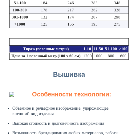
51-100
184
246
283
348
100-300
178
217
262
328
301-1000
132
174
207
298
>1000
125
155
195
275
Стоимость цифровой печати (dtf) в рулонах
Тираж (погонные метры)
1-10
11-50
51-100
>100
Цена за 1 погонный метр (100 x 60 cм)
1200
1000
800
600
Вышивка
Особенности технологии:
Объемное и рельефное изображение, удорожающее
внешний вид изделия
Высокая стойкость и долговечность изображения
Возможность брендирования любых материалов, работы