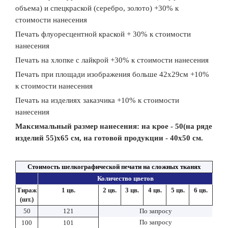
объема) и спецкраской (серебро, золото) +30% к
стоимости нанесения
Печать флуоресцентной краской + 30% к стоимости
нанесения
Печать на хлопке с лайкрой +30% к стоимости нанесения
Печать при площади изображения больше 42x29см +10%
к стоимости нанесения
Печать на изделиях заказчика +10% к стоимости
нанесения
Максимальный размер нанесения: на крое - 50(на ряде
изделий 55)x65 см, на готовой продукции - 40x50 см.
Стоимость шелкографической печати на сложных тканях
Количество цветов
Тираж
1 цв.
2 цв.
3 цв.
4 цв.
5 цв.
6 цв.
(шт.)
50
121
По запросу
По запросу
100
101