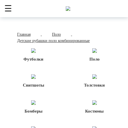
☰
Главная
Поло
-
-
Детские рубашки поло комбинированные
Футболки
Поло
Свитшоты
Толстовки
Бомберы
Костюмы