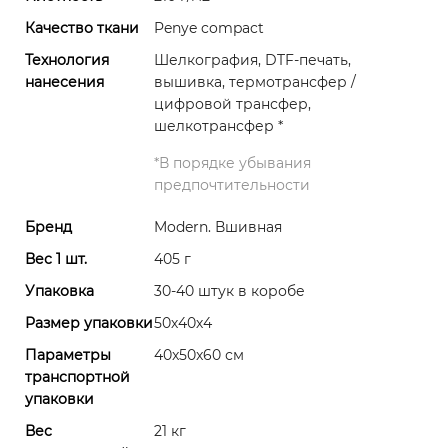
Качество ткани
Penye compact
Технология
Шелкография, DTF-печать,
нанесения
вышивка, термотрансфер /
цифровой трансфер,
шелкотрансфер
*
*
В порядке убывания
предпочтительности
Бренд
Modern. Вшивная
Вес 1 шт.
405 г
Упаковка
30-40 штук в коробе
Размер упаковки
50х40х4
Параметры
40x50x60 см
транспортной
упаковки
Вес
21 кг