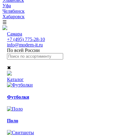
Ульяновск
Уфа
Челябинск
Хабаровск
☰
Самара
+7 (495) 775-28-10
info@modern-it.ru
По всей России
✖
Каталог
Футболки
Поло