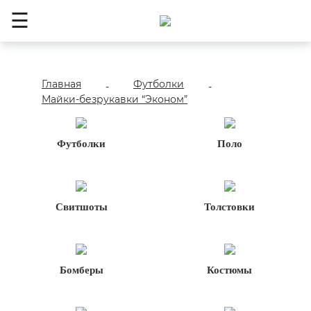
☰
Главная
Футболки
-
-
Майки-безрукавки “Эконом”
Футболки
Поло
Свитшоты
Толстовки
Бомберы
Костюмы