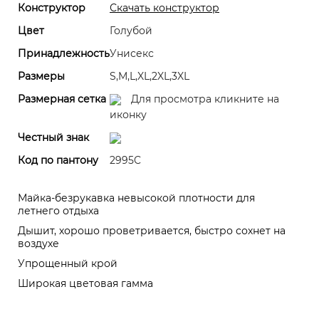
Конструктор
Скачать конструктор
Цвет
Голубой
Принадлежность
Унисекс
Размеры
S,M,L,XL,2XL,3XL
Размерная сетка
Для просмотра кликните на
иконку
Честный знак
Код по пантону
2995C
Майка-безрукавка невысокой плотности для
летнего отдыха
Дышит, хорошо проветривается, быcтро сохнет на
воздухе
Упрощенный крой
Широкая цветовая гамма